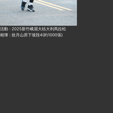
活動 : 2025新竹峨眉大桔大利馬拉松
相簿 : 拾月山房下坡段4(約1000張)