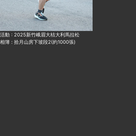
活動 : 2025新竹峨眉大桔大利馬拉松
相簿 : 拾月山房下坡段2(約1000張)