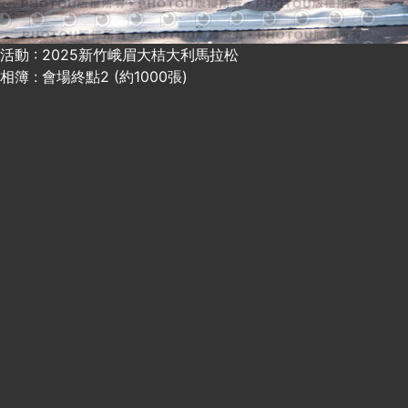
活動 : 2025新竹峨眉大桔大利馬拉松
相簿 : 會場終點2 (約1000張)