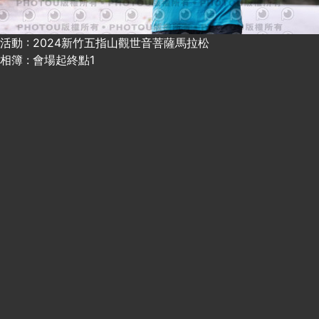
活動 : 2024新竹五指山觀世音菩薩馬拉松
相簿 : 會場起終點1