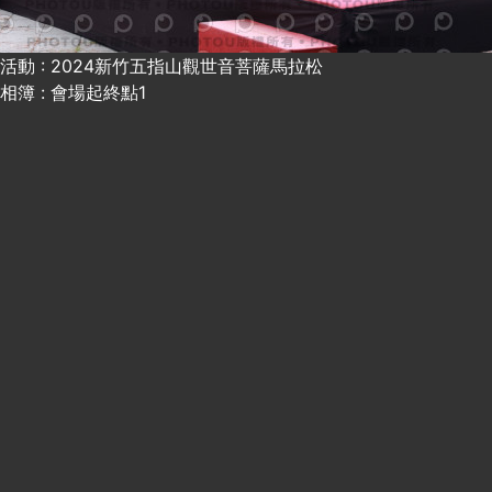
活動 : 2024新竹五指山觀世音菩薩馬拉松
相簿 : 會場起終點1