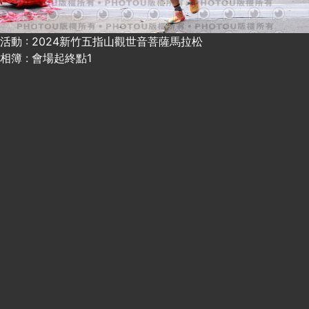
活動 : 2024新竹五指山觀世音菩薩馬拉松
相簿 : 會場起終點1