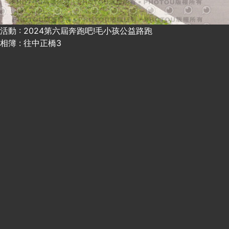
活動 : 2024第六屆奔跑吧!毛小孩公益路跑
相簿 : 往中正橋3