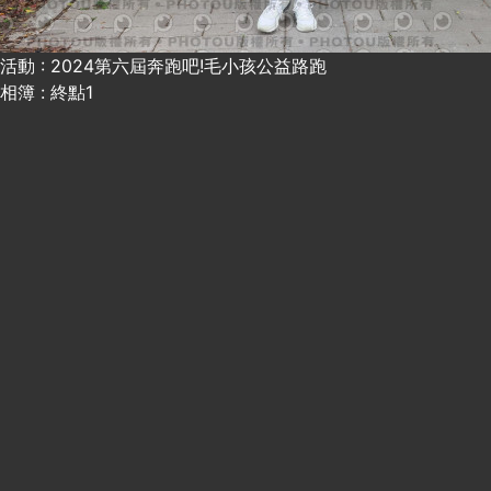
活動 : 2024第六屆奔跑吧!毛小孩公益路跑
相簿 : 終點1