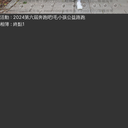
活動 : 2024第六屆奔跑吧!毛小孩公益路跑
相簿 : 終點1