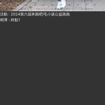
活動 : 2024第六屆奔跑吧!毛小孩公益路跑
相簿 : 終點1