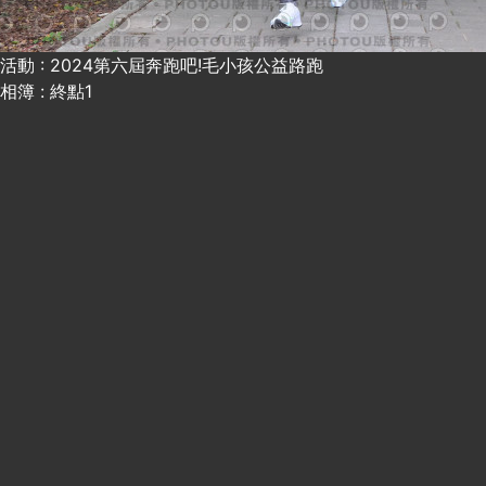
活動 : 2024第六屆奔跑吧!毛小孩公益路跑
相簿 : 終點1