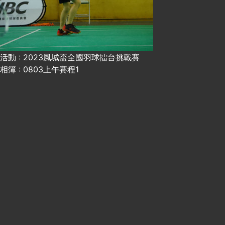
活動 : 2023風城盃全國羽球擂台挑戰賽
相簿 : 0803上午賽程1