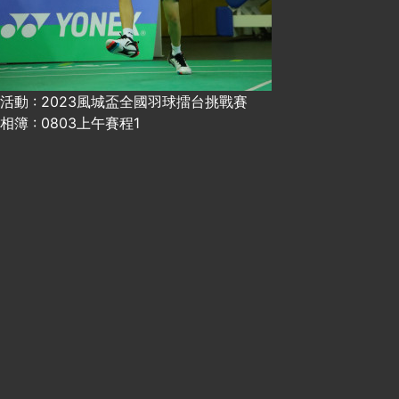
活動 : 2023風城盃全國羽球擂台挑戰賽
相簿 : 0803上午賽程1