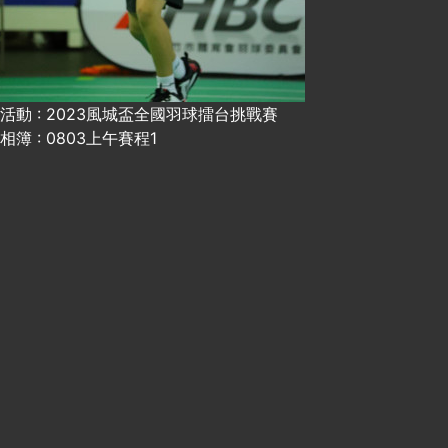
活動 : 2023風城盃全國羽球擂台挑戰賽
相簿 : 0803上午賽程1