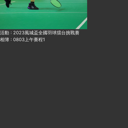
活動 : 2023風城盃全國羽球擂台挑戰賽
相簿 : 0803上午賽程1