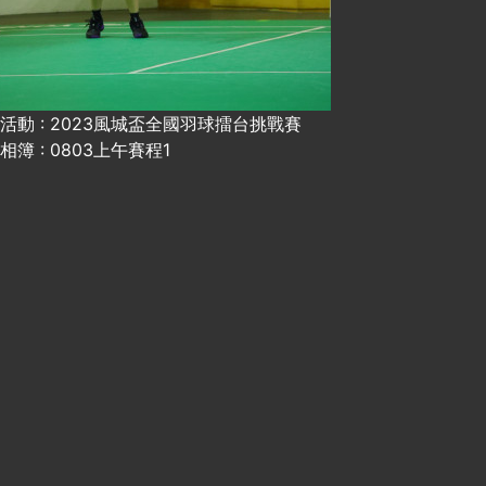
活動 : 2023風城盃全國羽球擂台挑戰賽
相簿 : 0803上午賽程1