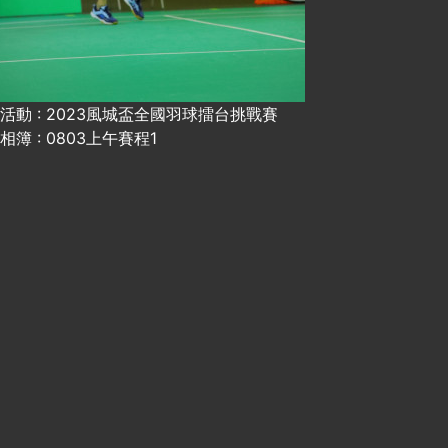
活動 : 2023風城盃全國羽球擂台挑戰賽
相簿 : 0803上午賽程1