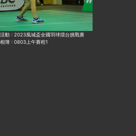
活動 : 2023風城盃全國羽球擂台挑戰賽
相簿 : 0803上午賽程1