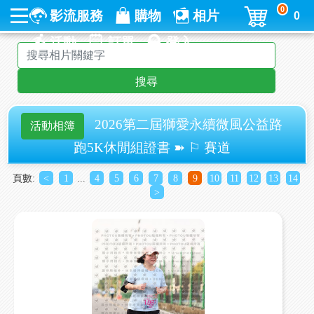
0
影流服務
購物
相片
0
活動
訂單
登入
搜尋
2026第二屆獅愛永續微風公益路
活動相簿
跑5K休閒組證書 ➽ ⚐ 賽道
頁數:
<
1
...
4
5
6
7
8
9
10
11
12
13
14
>