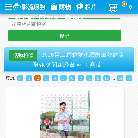
0
影流服務
購物
相片
0
活動
訂單
登入
搜尋
2026第二屆獅愛永續微風公益路
活動相簿
跑5K休閒組證書 ➽ ⚐ 賽道
頁數:
<
1
2
3
4
5
6
7
8
9
10
...
14
>