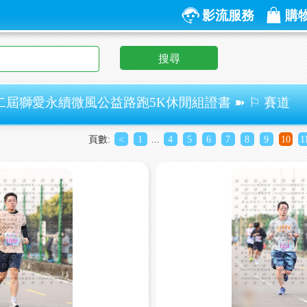
影流服務
購
搜尋
二屆獅愛永續微風公益路跑5K休閒組證書 ➽ ⚐ 賽道
頁數:
<
1
...
4
5
6
7
8
9
10
1