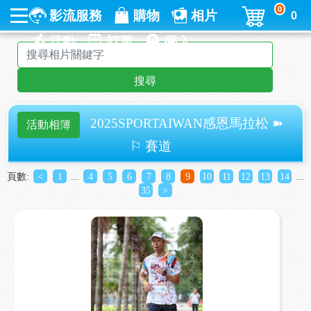
0
影流服務
購物
相片
0
活動
訂單
登入
搜尋
2025SPORTAIWAN感恩馬拉松 ➽
活動相簿
⚐ 賽道
頁數:
<
1
...
4
5
6
7
8
9
10
11
12
13
14
...
35
>