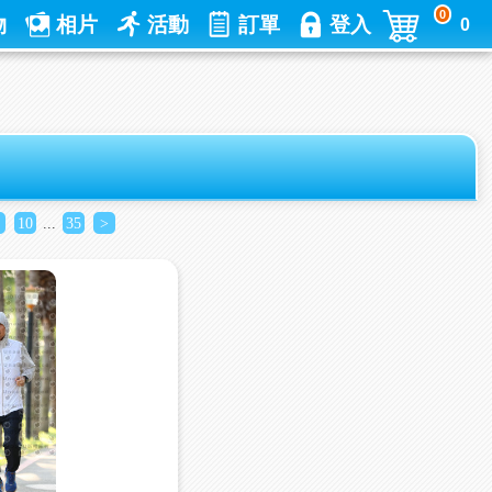
0
物
相片
活動
訂單
登入
0
10
...
35
>