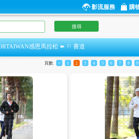
影流服務
購
搜尋
ORTAIWAN感恩馬拉松 ➽ ⚐ 賽道
頁數:
<
1
2
3
4
5
6
7
8
9