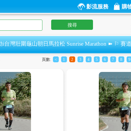
影流服務
購
搜尋
i台灣壯圍龜山朝日馬拉松 Sunrise Marathon ➽ ⚐ 賽道
頁數:
<
1
2
3
4
5
6
7
8
9