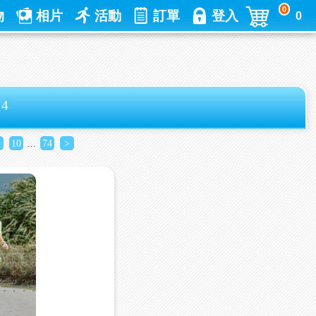
0
物
相片
活動
訂單
登入
0
4
10
...
74
>