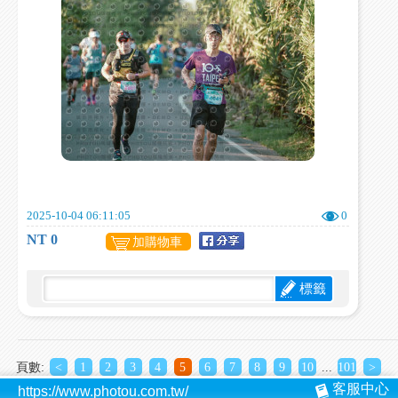
2025-10-04 06:11:05
0
NT 0
加購物車
標籤
頁數:
<
1
2
3
4
5
6
7
8
9
10
...
101
>
客服中心
https://www.photou.com.tw/