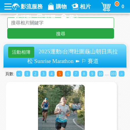
0
影流服務
購物
相片
0
活動
訂單
登入
搜尋
2025運動i台灣壯圍龜山朝日馬拉
活動相簿
松 Sunrise Marathon ➽ ⚐ 賽道
頁數:
<
1
2
3
4
5
6
7
8
9
10
...
101
>