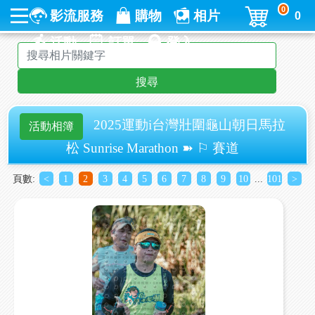
0
影流服務
購物
相片
0
活動
訂單
登入
搜尋
2025運動i台灣壯圍龜山朝日馬拉
活動相簿
松 Sunrise Marathon ➽ ⚐ 賽道
頁數:
<
1
2
3
4
5
6
7
8
9
10
...
101
>