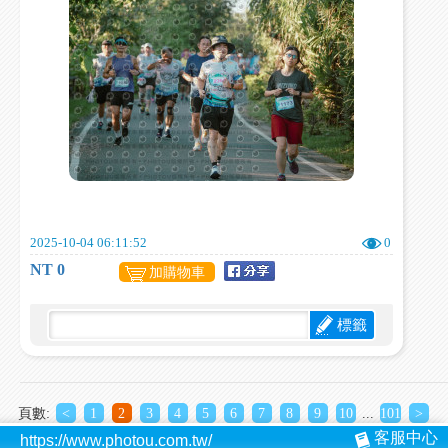
2025-10-04 06:11:52
0
NT 0
加購物車
標籤
頁數:
<
1
2
3
4
5
6
7
8
9
10
...
101
>
客服中心
https://www.photou.com.tw/