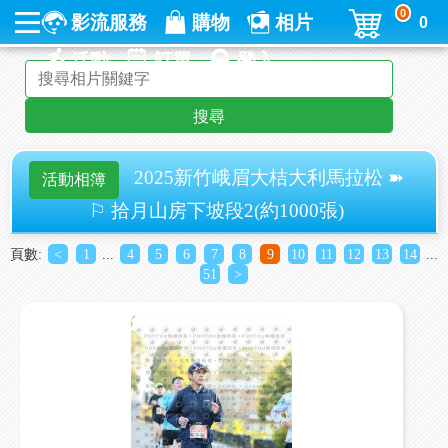
0
影流服務
購物
相片
0
活動
訂單
登入
搜尋
2025新竹峨眉大桔大利馬拉松 ➽
活動相簿
⚐ 拾月山房下坡段2(約1000張)
頁數:
<
1
...
4
5
6
7
8
9
10
11
12
13
14
...
51
>