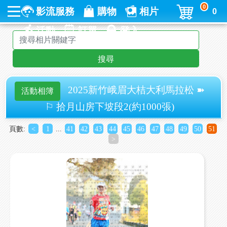
0
影流服務
購物
相片
0
活動
訂單
登入
搜尋
2025新竹峨眉大桔大利馬拉松 ➽
活動相簿
⚐ 拾月山房下坡段2(約1000張)
頁數:
<
1
...
41
42
43
44
45
46
47
48
49
50
51
>