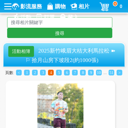
0
影流服務
購物
相片
0
活動
訂單
登入
搜尋
2025新竹峨眉大桔大利馬拉松 ➽
活動相簿
⚐ 拾月山房下坡段2(約1000張)
頁數:
<
1
2
3
4
5
6
7
8
9
10
...
51
>