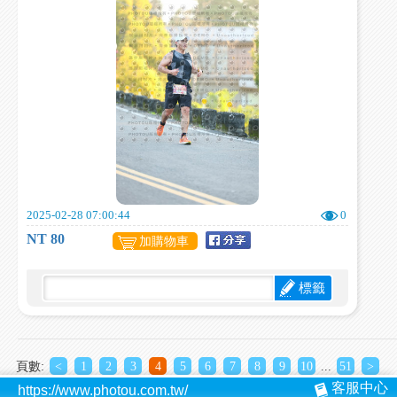
2025-02-28 07:00:44
0
NT 80
加購物車
標籤
頁數:
<
1
2
3
4
5
6
7
8
9
10
...
51
>
客服中心
https://www.photou.com.tw/