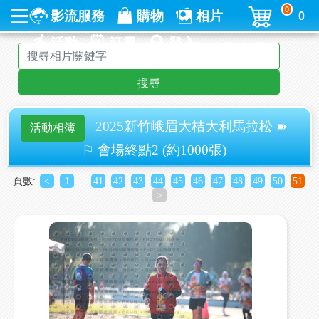
0
影流服務
購物
相片
0
活動
訂單
登入
搜尋
2025新竹峨眉大桔大利馬拉松 ➽
活動相簿
⚐ 會場終點2 (約1000張)
頁數:
<
1
...
41
42
43
44
45
46
47
48
49
50
51
>