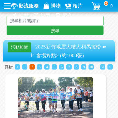
0
影流服務
購物
相片
0
活動
訂單
登入
搜尋
2025新竹峨眉大桔大利馬拉松 ➽
活動相簿
⚐ 會場終點2 (約1000張)
頁數:
<
1
2
3
4
5
6
7
8
9
10
...
51
>