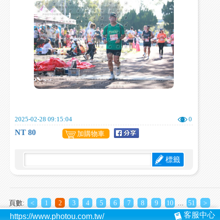
2025-02-28 09:15:04
0
NT 80
加購物車
標籤
頁數:
<
1
2
3
4
5
6
7
8
9
10
...
51
>
客服中心
https://www.photou.com.tw/