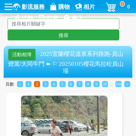
0
影流服務
購物
相片
0
活動
訂單
登入
搜尋
2025宜蘭櫻花溫泉系列路跑-員山
活動相簿
燈篙/大同牛鬥 ➽ ⚐ 20250105櫻花馬拉松員山
場
頁數:
<
1
2
3
4
5
6
7
8
9
10
...
104
>