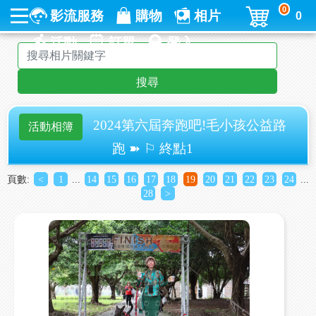
0
影流服務
購物
相片
0
活動
訂單
登入
搜尋
2024第六屆奔跑吧!毛小孩公益路
活動相簿
跑 ➽ ⚐ 終點1
頁數:
<
1
...
14
15
16
17
18
19
20
21
22
23
24
...
28
>