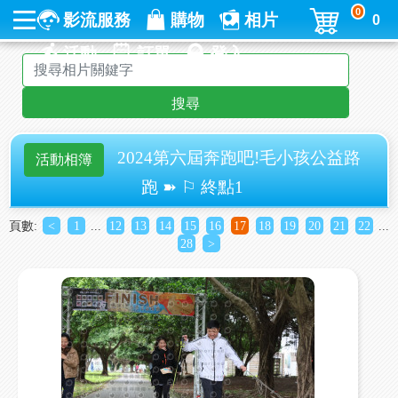
0
影流服務
購物
相片
0
活動
訂單
登入
搜尋
2024第六屆奔跑吧!毛小孩公益路
活動相簿
跑 ➽ ⚐ 終點1
頁數:
<
1
...
12
13
14
15
16
17
18
19
20
21
22
...
28
>