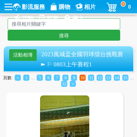
0
影流服務
購物
相片
0
活動
訂單
登入
搜尋
2023風城盃全國羽球擂台挑戰賽
活動相簿
➽ ⚐ 0803上午賽程1
頁數:
<
1
...
5
6
7
8
9
10
11
12
13
14
15
...
32
>