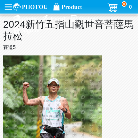
0
PHOTOU
Product
0
photo
Event
Order
2024新竹五指山觀世音菩薩馬
Sign in
拉松
賽道5