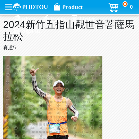
0
PHOTOU
Product
0
photo
Event
Order
2024新竹五指山觀世音菩薩馬
Sign in
拉松
賽道5