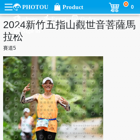
0
PHOTOU
Product
0
photo
Event
Order
2024新竹五指山觀世音菩薩馬
Sign in
拉松
賽道5