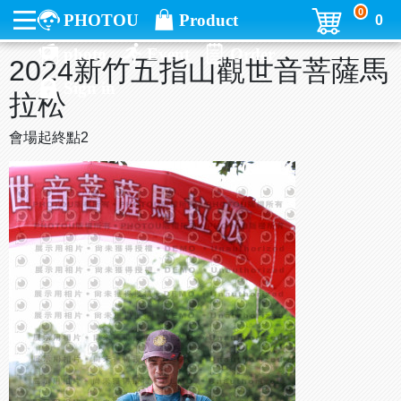
0
PHOTOU
Product
0
photo
Event
Order
2024新竹五指山觀世音菩薩馬
Sign in
拉松
會場起終點2