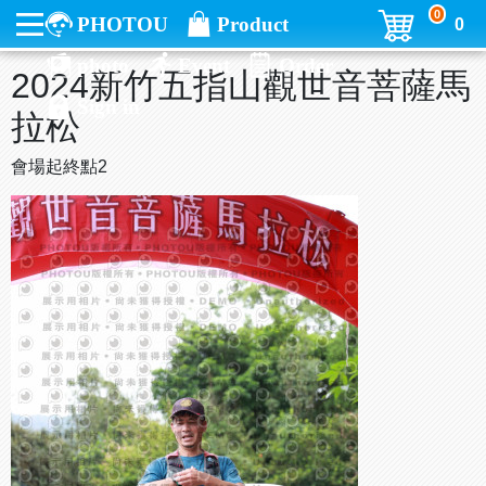
0
PHOTOU
Product
0
photo
Event
Order
2024新竹五指山觀世音菩薩馬
Sign in
拉松
會場起終點2