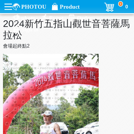
0
PHOTOU
Product
0
photo
Event
Order
2024新竹五指山觀世音菩薩馬
Sign in
拉松
會場起終點2