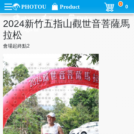
0
PHOTOU
Product
0
photo
Event
Order
2024新竹五指山觀世音菩薩馬
Sign in
拉松
會場起終點2