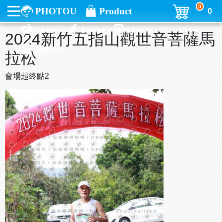
0
PHOTOU
Product
0
photo
Event
Order
2024新竹五指山觀世音菩薩馬
Sign in
拉松
會場起終點2