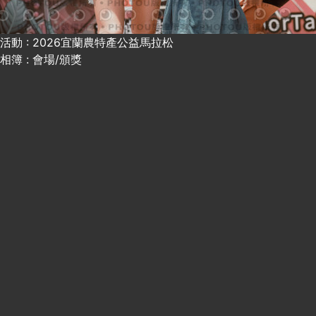
活動 : 2026宜蘭農特產公益馬拉松
相簿 : 會場/頒獎