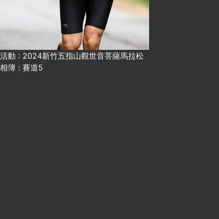
活動 : 2024新竹五指山觀世音菩薩馬拉松
相簿 : 賽道5