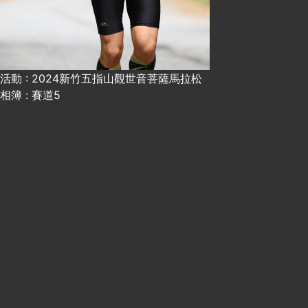
活動 : 2024新竹五指山觀世音菩薩馬拉松
相簿 : 賽道5