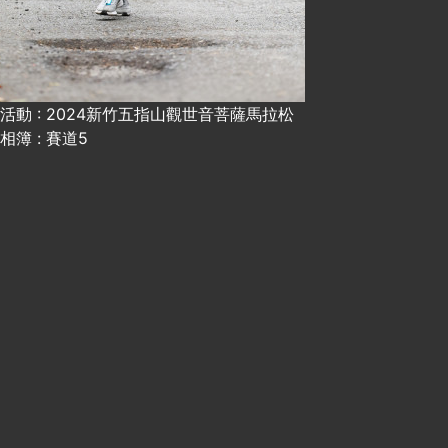
活動 : 2024新竹五指山觀世音菩薩馬拉松
相簿 : 賽道5