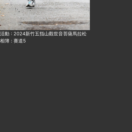
活動 : 2024新竹五指山觀世音菩薩馬拉松
相簿 : 賽道5