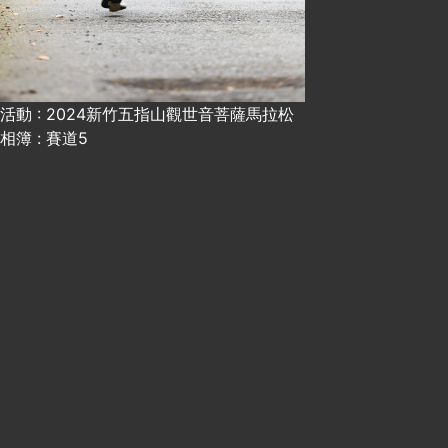
活動 : 2024新竹五指山觀世音菩薩馬拉松
相簿 : 賽道5