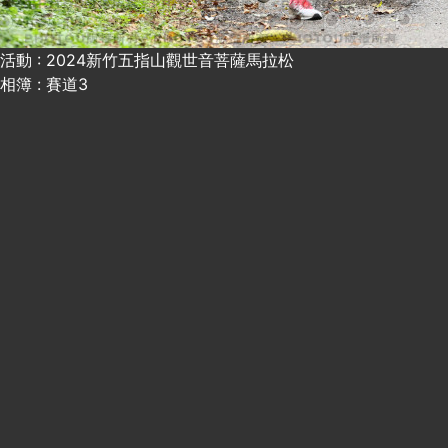
活動 : 2024新竹五指山觀世音菩薩馬拉松
相簿 : 賽道3